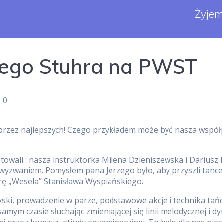
Żyjem
zego Stuhra na PWST
|
0
a przez najlepszych! Czego przykładem może być nasza współ
towali : nasza instruktorka Milena Dzieniszewska i Dariusz K
 wyzwaniem. Pomysłem pana Jerzego było, aby przyszli tance
rę „Wesela” Stanisława Wyspiańskiego.
zyski, prowadzenie w parze, podstawowe akcje i technika tań
 samym czasie słuchając zmieniającej się linii melodycznej i 
 przez komisję, etiudy egzaminacyjnej. To było dla nas nie