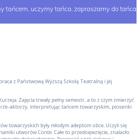
y tańcem, uczymy tańca, zapraszamy do tańca
praca z Państwową Wyższą Szkołą Teatralną i jej
urzeja. Zajęcia trwały pełny semestr, a to z czym zmierzyć
rze-aktorzy, interpretując tańcem towarzyskim, piosenki
ców towarzyskich były młodym adeptom obce. Uczyli się
dynamiki utworów Conte. Całe to przedsięwzięcie, znalazło
samowite doświadczenie. Pracować z tak ciekawą i