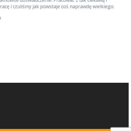
racę i czuliśmy jak powstaje coś naprawdę wielkiego.