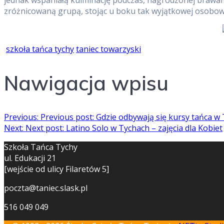
zróżnicowaną grupą, stojąc u boku tak wyjątkowej osobowoś
szkoła tańca tychy
taniec towarzyski
Nawigacja wpisu
Previous:
Previous post:
Gdzie odbywają się kursy tańca w
Next:
Next post:
Latino Solo w Tychach – zajęcia dla Kobiet
Szkoła Tańca Tychy
ul. Edukacji 21
[wejście od ulicy Filaretów 5]
poczta@taniec.slask.pl
516 049 049