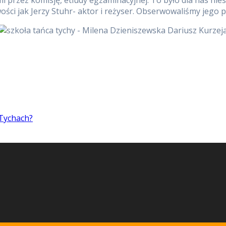
ci jak Jerzy Stuhr- aktor i reżyser. Obserwowaliśmy jego p
 Tychach?