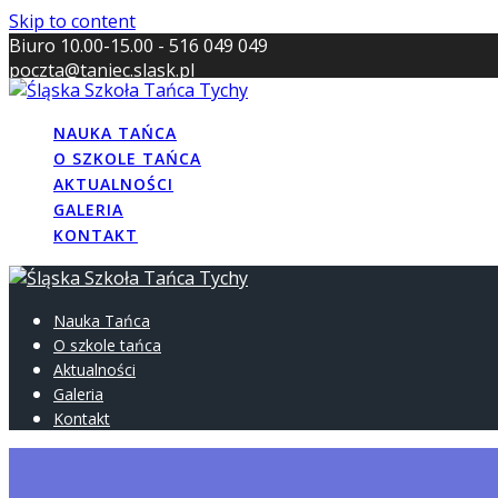
Skip to content
Biuro 10.00-15.00 - 516 049 049
poczta@taniec.slask.pl
NAUKA TAŃCA
O SZKOLE TAŃCA
AKTUALNOŚCI
GALERIA
KONTAKT
Nauka Tańca
O szkole tańca
Aktualności
Galeria
Kontakt