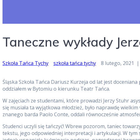
Taneczne wykłady Jer
Szkoła Tańca Tychy
szkoła tańca tychy
8 lutego, 2021
Śląska Szkoła Tańca Dariusz Kurzeja od lat jest docenian
oddziałem w Bytomiu o kierunku Teatr Tańca.
W zajęciach ze studentami, które prowadzi Jerzy Stuhr asys
się musiała ta wyjątkowa młodzież, było naprawdę wielkim
znanego barda Paolo Conte, oddali równocześnie atmosfe
Studenci uczyli się tańczyć! Wbrew pozorom, taniec towar
tekstu, jego odpowiedniej interpretacji i artykulacji. W tym
jednak wspaniałą kulminację podczas, nagrodzonej brawami