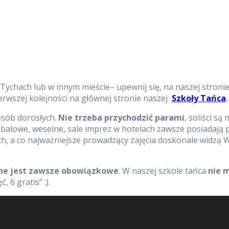
ychach lub w innym mieście– upewnij się, na naszej stronie 
ierwszej kolejności na głównej stronie naszej
Szkoły Tańca
.
osób dorosłych.
Nie trzeba przychodzić parami
, soliści są
balowe, weselne, sale imprez w hotelach zawsze posiadają p
 a co najważniejsze prowadzący zajęcia doskonale widzą Wa
ne jest zawsze obowiązkowe
. W naszej szkole tańca
nie 
 6 gratis” :).