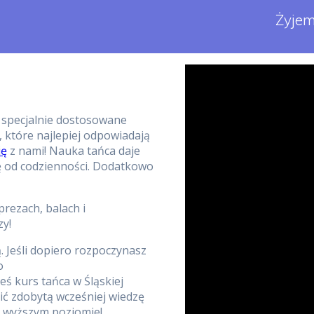
Żyjem
specjalnie dostosowane
ć, które najlepiej odpowiadają
ię
z nami! Nauka tańca daje
się od codzienności. Dodatkowo
rezach, balach i
zy!
ą. Jeśli dopiero rozpoczynasz
o
eś kurs tańca w Śląskiej
ić zdobytą wcześniej wiedzę
na wyższym poziomie!