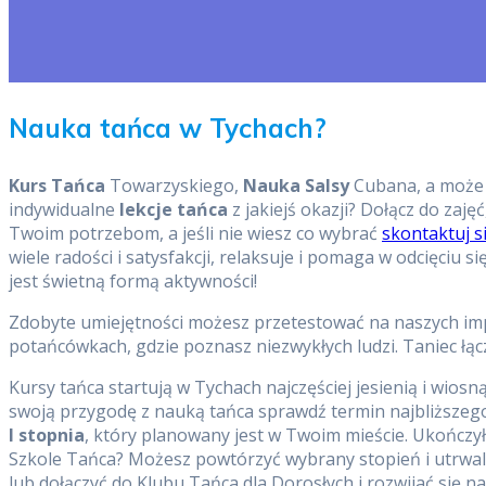
Nauka tańca w Tychach?
Kurs Tańca
Towarzyskiego,
Nauka Salsy
Cubana, a może 
indywidualne
lekcje tańca
z jakiejś okazji? Dołącz do zaję
Twoim potrzebom, a jeśli nie wiesz co wybrać
skontaktuj s
wiele radości i satysfakcji, relaksuje i pomaga w odcięciu 
jest świetną formą aktywności!
Zdobyte umiejętności możesz przetestować na naszych imp
potańcówkach, gdzie poznasz niezwykłych ludzi. Taniec łąc
Kursy tańca startują w Tychach najczęściej jesienią i wiosn
swoją przygodę z nauką tańca sprawdź termin najbliższeg
I stopnia
, który planowany jest w Twoim mieście. Ukończył
Szkole Tańca? Możesz powtórzyć wybrany stopień i utrwal
lub dołączyć do Klubu Tańca dla Dorosłych i rozwijać się 