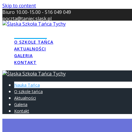
Skip to content
Biuro 10.00-15.00 - 516 049 049
poczta@taniec.slask.pl
NAUKA TAŃCA
O SZKOLE TAŃCA
AKTUALNOŚCI
GALERIA
KONTAKT
Nauka Tańca
O szkole tańca
Aktualności
Galeria
Kontakt