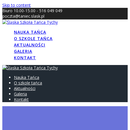
Skip to content
Biuro 10.00-15.00 - 516 049 049
poczta@taniec.slask.pl
NAUKA TAŃCA
O SZKOLE TAŃCA
AKTUALNOŚCI
GALERIA
KONTAKT
Nauka Tańca
O szkole tańca
Aktualności
Galeria
Kontakt