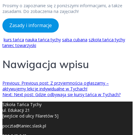
Prosimy o zapoznanie się z poniższymi informacjami, a także
zasadami. Do zobaczenia na zajęciach!
Zasady i informacje
kurs tańca
nauka tańca tychy
salsa cubana
szkoła tańca tychy
taniec towarzyski
Nawigacja wpisu
Previous:
Previous post:
Z przyjemnością ogłaszamy –
aktywujemy lekcje indywidualne w Tychach!
Next:
Next post:
Gdzie odbywają się kursy tańca w Tychach?
Szkoła Tańca Tychy
ul. Edukacji 21
[wejście od ulicy Filaretów 5]
poczta@taniec.slask.pl